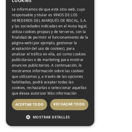
cookies
Le informamos de que este sitio web, cuyo
responsable y titular es VINOS DE LOS
ENVÍO GRATIS
HEREDEROS DEL MARQUÉS DE RISCAL, S.A.
A PARTIR DE 100€ EN NUESTRA TIENDA
y las sociedades indicadas en el Aviso legal,
ONLINE
utiliza cookies propias y de terceros, con la
(MEJORES CONDICIONES PARA MIEMBROS DEL CLUB)
finalidad de permitir el funcionamiento de la
página web (por ejemplo, gestionar la
aceptación del uso de cookies), para
ENTREGA
analizar el tráfico en ella, así como cookies
EN 1 A 3 DÍAS
publicitarias o de marketing para mostrar
LABORALES DESDE LA CONFIRMACIÓN DEL PAGO
anuncios publicitarios. A continuación, le
mostramos información sobre las cookies
que utilizamos y, a través de las opciones
GESTIÓN DIRECTA
habilitadas, podrá aceptar todas las
DESDE BODEGA
cookies, rechazarlas o seleccionar aquellas
que desea autorizar
Más información
GARANTÍA
RECHAZAR TODO
ACEPTAR TODO
MARQUÉS DE RISCAL
ÚNETE AL CLUB AMIGOS DE
RISCAL. 10% DESCUENTO EN
MOSTRAR DETALLES
TU PRIMERA COMPRA