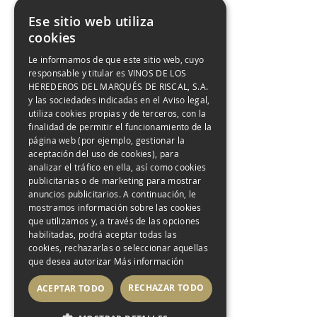
Ese sitio web utiliza
Es el compañero ideal de mariscos y ostras,
cookies
sushi y cocina asiática, aperitivos y tapas, quesos
Le informamos de que este sitio web, cuyo
responsable y titular es VINOS DE LOS
suaves y postres ligeros. También resulta
HEREDEROS DEL MARQUÉS DE RISCAL, S.A.
perfecto para disfrutar por sí solo, bien frío, en
y las sociedades indicadas en el Aviso legal,
utiliza cookies propias y de terceros, con la
momentos de aperitivo o celebración.
finalidad de permitir el funcionamiento de la
página web (por ejemplo, gestionar la
aceptación del uso de cookies), para
analizar el tráfico en ella, así como cookies
publicitarias o de marketing para mostrar
anuncios publicitarios. A continuación, le
Caja de 6 botellas 75cl
mostramos información sobre las cookies
que utilizamos y, a través de las opciones
habilitadas, podrá aceptar todas las
cookies, rechazarlas o seleccionar aquellas
que desea autorizar
Más información
RECHAZAR TODO
ACEPTAR TODO
–
+
95,70 €
ÚNETE AL CLUB AMIGOS DE
RISCAL. 10% DESCUENTO EN