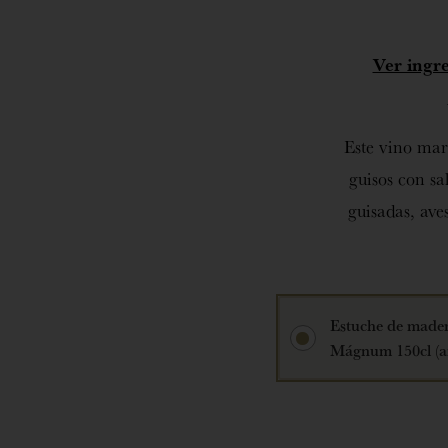
Ver ingre
Este vino mar
guisos con sa
guisadas, aves
Estuche de mader
Mágnum 150cl (a