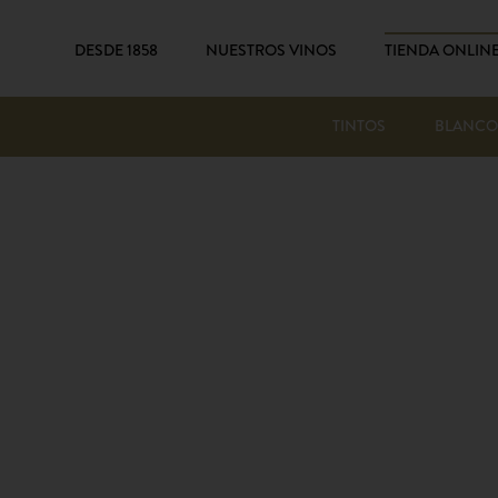
DESDE 1858
NUESTROS VINOS
TIENDA ONLIN
TINTOS
BLANCO
Saltar
al
final
de
la
galería
de
imágenes